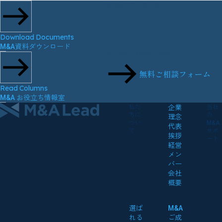
お電話での無料ご相談
0120-488-
642
Download Documents
M&A資料ダウンロード
受付時間
平日9:00から18:00まで
無料ご相談フォーム
Read Columns
M&A お役立ち情報室
私た
企業
当社
ちに
の
理念
つい
M&A
代表
て
サポ
挨拶
ート
経営
メン
バー
会社
概要
選ば
M&A
れる
ご成