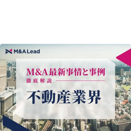
私たちについて
当社のM&Aサポート
企業理念
代表挨拶
経営メンバー
会社概要
選ばれる理由
プロセス・料金体系
ご成約事例
FAQ
インタビュー
お知らせ
採用情報
M&A お役立ち情報室
無料ご相談フォーム
M&A資料ダウンロード