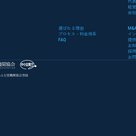
代
経
会
選ばれる理由
M&
プロセス・料金体系
イ
FAQ
提
お
採
お