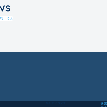
ws
報
コラム
2
私たちについて
企