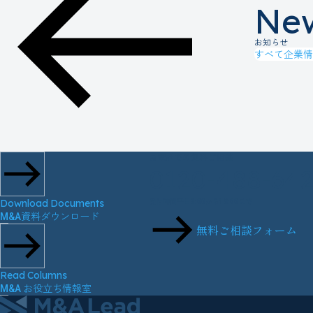
Ne
お知らせ
すべて
企業情
お電話での無料ご相談
0120-488-64
Download Documents
受付時間
平日9:00から18:00まで
M&A資料ダウンロード
無料ご相談フォーム
Read Columns
M&A お役立ち情報室